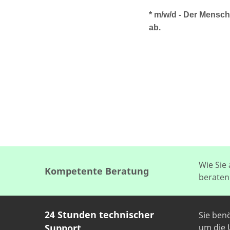
* m/w/d - Der Mensch 
ab.
Wie Sie
Kompetente Beratung
beraten
24 Stunden technischer
Sie ben
Support
um die U