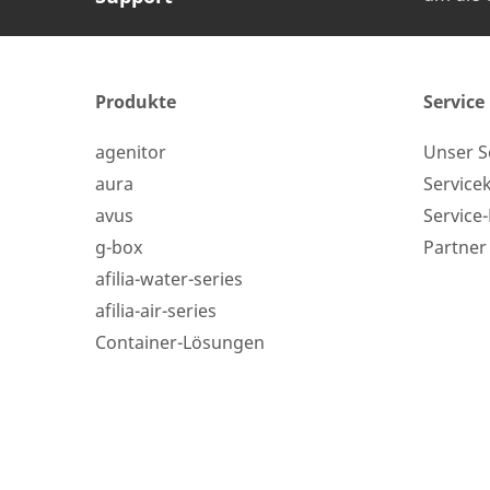
KONTAKT AUF
Wie können wir Ihn
Produkte
Service
agenitor
Unser S
24-h-Service ab 50 kW
aura
Service
Name des Unterne
avus
Service
Service Hotline für eine
g-box
Partner
Installation ab 50 kW.
afilia-water-series
Vorname
afilia-air-series
+49 (0) 180 6345345
Container-Lösungen
Postleitzahl