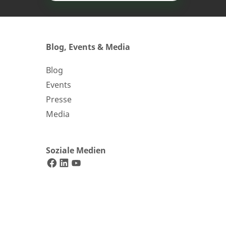
Blog, Events & Media
Blog
undenservice
Events
Presse
aben Sie allgemeine Fragen?
Media
+49 (0) 2568 9347-0
Soziale Medien
info@2-g.de