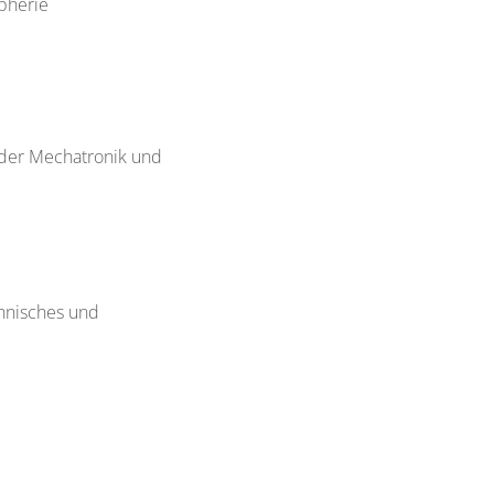
pherie
oder Mechatronik und
chnisches und