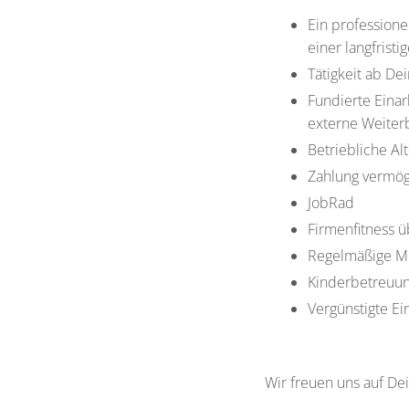
Ein professione
einer langfristi
Tätigkeit ab D
Fundierte Eina
externe Weiterb
Betriebliche Al
Zahlung vermög
JobRad
Firmenfitness 
Regelmäßige Mi
Kinderbetreuu
Vergünstigte Ei
Wir freuen uns auf De