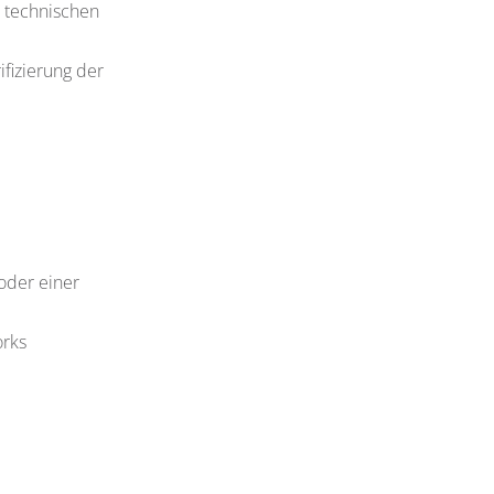
r technischen
fizierung der
oder einer
orks