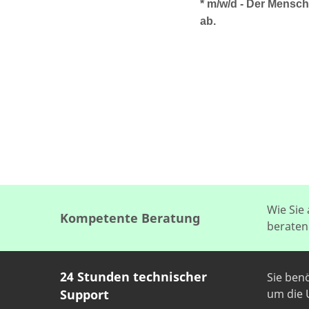
* m/w/d - Der Mensch 
ab.
Wie Sie
Kompetente Beratung
beraten
24 Stunden technischer
Sie ben
Support
um die U
KONTAKT AUF