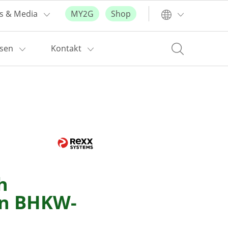
s & Media
MY2G
Shop
ssen
Kontakt
h
on BHKW-